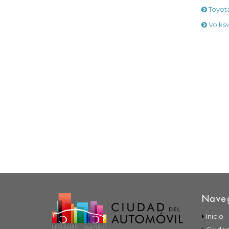
Toyot
Volks
Nave
Inicio