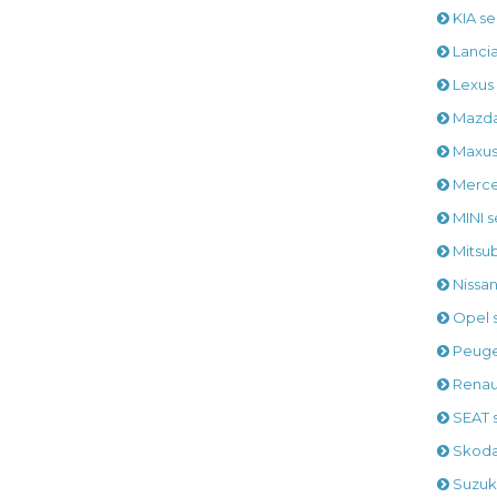
KIA s
Lanci
Lexus
Mazda
Maxus
Merce
MINI 
Mitsu
Nissa
Opel 
Peuge
Renau
SEAT 
Skoda
Suzuk