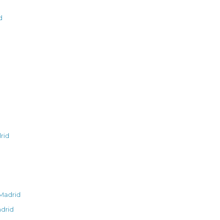
d
d
rid
Madrid
drid