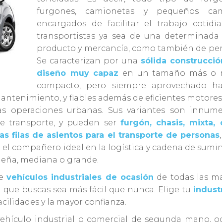
furgones, camionetas y pequeños ca
encargados de facilitar el trabajo cotidi
transportistas ya sea de una determinada 
producto y mercancía, como también de per
Se caracterizan por una
sólida construcció
diseño muy capaz
en un tamaño más o 
compacto, pero siempre aprovechado ha
antenimiento, y fiables además de eficientes motores
as operaciones urbanas. Sus variantes son innume
e transporte, y pueden ser
furgón, chasis, mixta, 
rias filas de asientos para el transporte de personas
 el compañero ideal en la logística y cadena de sumin
ueña, mediana o grande.
de
vehículos industriales de ocasión
de todas las ma
que buscas sea más fácil que nunca. Elige tu
indust
acilidades y la mayor confianza.
vehículo industrial o comercial de segunda mano, o