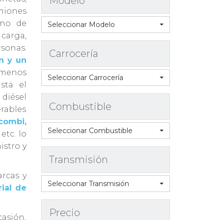
Modelo
miones
ano de
Seleccionar Modelo
carga,
sonas.
Carrocería
n y un
menos
Seleccionar Carrocería
sta el
 diésel
Combustible
rables
combi,
Seleccionar Combustible
, etc. lo
istro y
Transmisión
rcas y
Seleccionar Transmisión
rial de
Precio
casión,