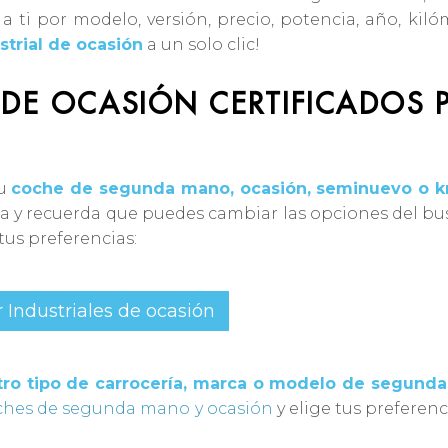
ti por modelo, versión, precio, potencia, año, kiló
strial de ocasión
a un solo clic!
 DE OCASIÓN CERTIFICADOS 
tu
coche de segunda mano, ocasión, seminuevo o 
da y recuerda que puedes cambiar las opciones del b
 tus preferencias:
 Industriales de ocasión
otro tipo de carrocería, marca o modelo de segund
ches de segunda mano y ocasión
y elige tus preferenci