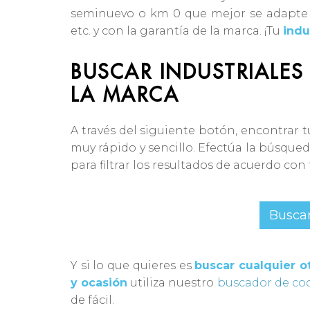
seminuevo o km 0 que mejor se adapte a 
etc. y con la garantía de la marca. ¡Tu
indu
BUSCAR INDUSTRIALES
LA MARCA
A través del siguiente botón, encontrar 
muy rápido y sencillo. Efectúa la búsque
para filtrar los resultados de acuerdo con
Buscar
Y si lo que quieres es
buscar cualquier 
y ocasión
utiliza nuestro
buscador de co
de fácil.