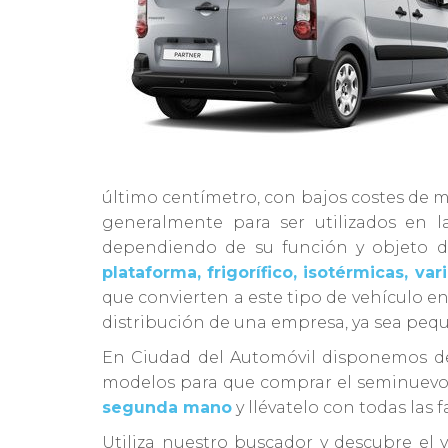
último centímetro, con bajos costes de m
generalmente para ser utilizados en l
dependiendo de su función y objeto d
plataforma, frigorífico, isotérmicas, va
que convierten a este tipo de vehículo en
distribución de una empresa, ya sea peq
En Ciudad del Automóvil disponemos 
modelos para que comprar el seminuevo 
segunda mano
y llévatelo con todas las f
Utiliza nuestro buscador y descubre el 