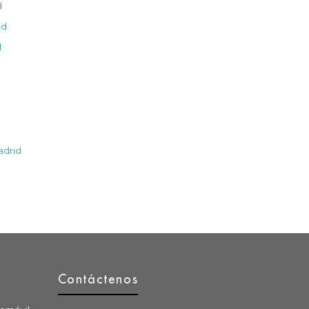
d
id
d
adrid
Contáctenos