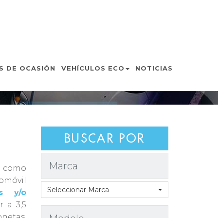
MANO
S DE OCASIÓN
VEHÍCULOS ECO
NOTICIAS
BUSCAR POR
Marca
o como
móvil
Seleccionar Marca
s y/o
 a 3,5
netas,