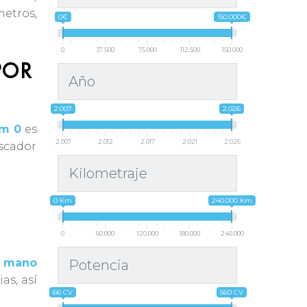
metros,
0€
150.000€
0
37.500
75.000
112.500
150.000
POR
Año
2.007
2.026
km 0
es
2.007
2.012
2.017
2.021
2.026
uscador
Kilometraje
0 Km
240.000 Km
0
60.000
120.000
180.000
240.000
a mano
Potencia
as, así
66 CV
560 CV