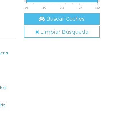
66
190
313
437
560
Buscar Coches
Limpiar Búsqueda
drid
d
rid
rid