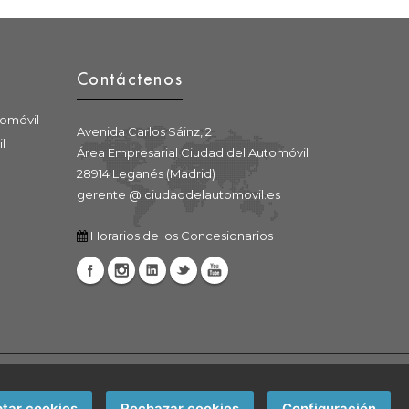
Contáctenos
tomóvil
Avenida Carlos Sáinz, 2
l
Área Empresarial Ciudad del Automóvil
28914 Leganés (Madrid)
gerente @ ciudaddelautomovil.es
Horarios de los Concesionarios
tar cookies
Rechazar cookies
Configuración