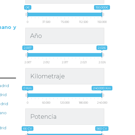
0€
150.000€
0
37.500
75.000
112.500
150.000
mano y
Año
2.007
2.026
2.007
2.012
2.017
2.021
2.026
Kilometraje
adrid
0 Km
240.000 Km
rid
0
60.000
120.000
180.000
240.000
drid
ano
Potencia
rid
66 CV
560 CV