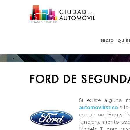
FORD D
INICIO
QUIÉ
FORD DE SEGUND
Si existe alguna m
automovilístico
a lo
creada por Henry Fo
funcionamiento sobr
Modelo T, precurso