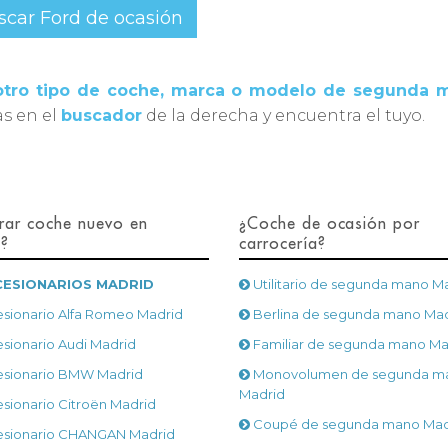
scar Ford de ocasión
 otro tipo de coche, marca o modelo de segunda 
as en el
buscador
de la derecha y encuentra el tuyo.
ar coche nuevo en
¿Coche de ocasión por
d?
carrocería?
ESIONARIOS MADRID
Utilitario de segunda mano M
sionario Alfa Romeo Madrid
Berlina de segunda mano Mad
sionario Audi Madrid
Familiar de segunda mano Ma
sionario BMW Madrid
Monovolumen de segunda m
Madrid
sionario Citroën Madrid
Coupé de segunda mano Mad
sionario CHANGAN Madrid