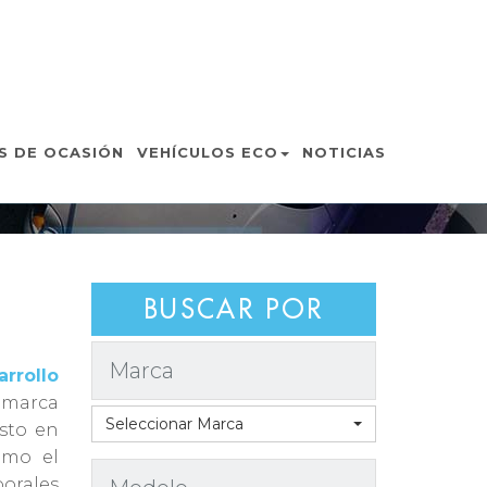
 MADRID
S DE OCASIÓN
VEHÍCULOS ECO
NOTICIAS
BUSCAR POR
Marca
rrollo
a marca
Seleccionar Marca
sto en
omo el
orales