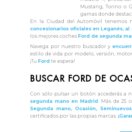
Mustang, Torino o G
gamas donde destac
En la Ciudad del Automóvil tenemos
concesionarios oficiales en Leganés, al
los mejores coches
Ford de segunda ma
Navega por nuestro buscador y
encuent
estilo de vida por modelo, versión, motor
¡Tu
Ford
te espera!
BUSCAR FORD DE OCA
Con sólo pulsar un botón accederás a 
segunda mano en Madrid
. Más de 25 c
Segunda mano, Ocasión, Seminuevo
certificados por las propias marcas.
¡Gara