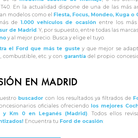
T40. En la actualidad dispone de una de las más a
an modelos como el
Fiesta, Focus, Mondeo, Kuga o 
 más de
1.000 vehículos de ocasión
entre los má
 sur de Madrid
. Y, por supuesto, entre todas las marca
no
y al mejor precio. Busca y elige el tuyo.
ra el Ford que más te guste
y que mejor se adapt
, combustible, etc. y con
garantía
del propio concesi
SIÓN EN MADRID
nuestro
buscador
con los resultados ya filtrados de
F
oncesionarios oficiales ofreciendo
los mejores Coc
s y Km 0 en Leganés (Madrid)
. Todos ellos revi
ntizados!
Encuentra tu
Ford de ocasión
: