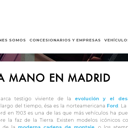
E SEGUNDA MANO EN
NES SOMOS
CONCESIONARIOS Y EMPRESAS
VEHÍCULO
Inicio
Coches de segunda mano Madrid
A MANO EN MADRID
arca testigo viviente de la
evolución y el desa
 largo del tiempo, ésa es la norteamericana
Ford
. L
rd en 1903 es una de las que más vehículos ha pue
e la faz de la Tierra. Existen modelos icónicos c
r de la
moderna cadena de montaje
, o los atemp