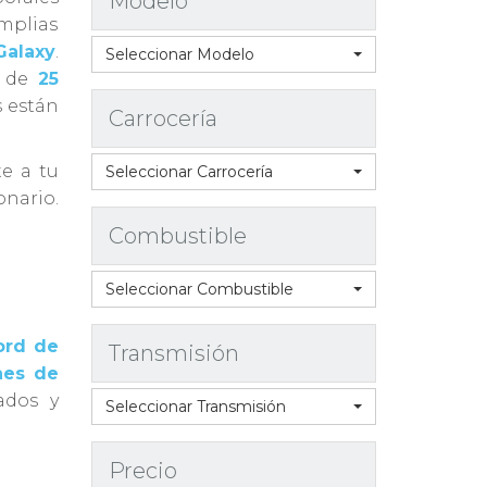
Modelo
mplias
Galaxy
.
Seleccionar Modelo
s de
25
s están
Carrocería
e a tu
Seleccionar Carrocería
onario.
Combustible
Seleccionar Combustible
ord de
Transmisión
hes de
sados y
Seleccionar Transmisión
Precio