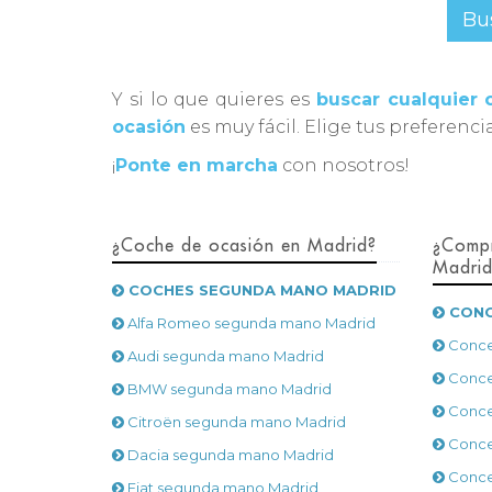
Bu
Y si lo que quieres es
buscar cualquier
ocasión
es muy fácil. Elige tus preferenci
¡
Ponte en marcha
con nosotros!
¿Coche de ocasión en Madrid?
¿Compr
Madri
COCHES SEGUNDA MANO MADRID
CONC
Alfa Romeo segunda mano Madrid
Conce
Audi segunda mano Madrid
Conce
BMW segunda mano Madrid
Conce
Citroën segunda mano Madrid
Conce
Dacia segunda mano Madrid
Conce
Fiat segunda mano Madrid