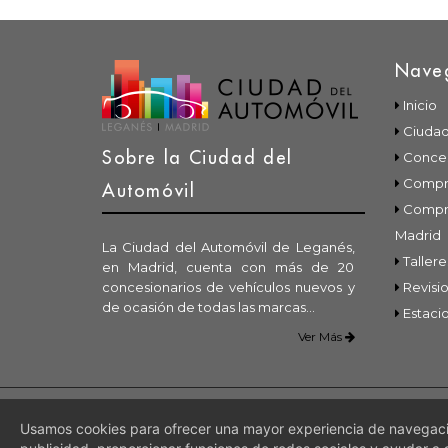
Nave
Inicio
Ciudad
Sobre la Ciudad del
Conces
Compra
Automóvil
Compr
Madrid
La Ciudad del Automóvil de Leganés,
Tallere
en Madrid, cuenta con más de 20
concesionarios de vehículos nuevos y
Revisio
de ocasión de todas las marcas...
Estaci
Ver Más
Avisos Legales |
Aviso Legal
|
Condiciones de Uso
|
Pol
Usamos cookies para ofrecer una mayor experiencia de navegació