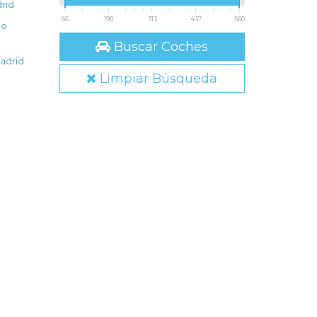
rid
66
190
313
437
560
no
Buscar Coches
adrid
Limpiar Búsqueda