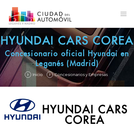
Togg
navig
HYUNDAI CARS COREA
Concesionario oficial Hyundai en
Leganés (Madrid)
Inicio
Concesionarios y Empresas
HYUNDAI CARS
COREA