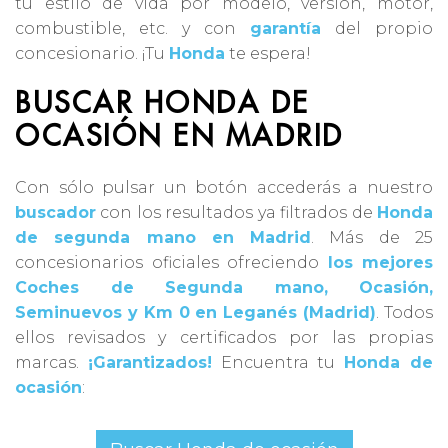
tu estilo de vida por modelo, versión, motor,
combustible, etc. y con
garantía
del propio
concesionario. ¡Tu
Honda
te espera!
BUSCAR HONDA DE
OCASIÓN EN MADRID
Con sólo pulsar un botón accederás a nuestro
buscador
con los resultados ya filtrados de
Honda
de segunda mano en Madrid
. Más de 25
concesionarios oficiales ofreciendo
los mejores
Coches de Segunda mano, Ocasión,
Seminuevos y Km 0 en Leganés (Madrid)
. Todos
ellos revisados y certificados por las propias
marcas.
¡Garantizados!
Encuentra tu
Honda de
ocasión
: