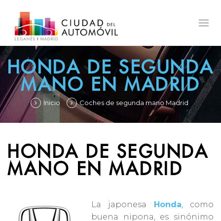
Togg
navig
HONDA DE SEGUNDA
MANO EN MADRID
Inicio
Coches de segunda mano Madrid
HONDA DE SEGUNDA
MANO EN MADRID
La japonesa
Honda
, como
buena nipona, es sinónimo