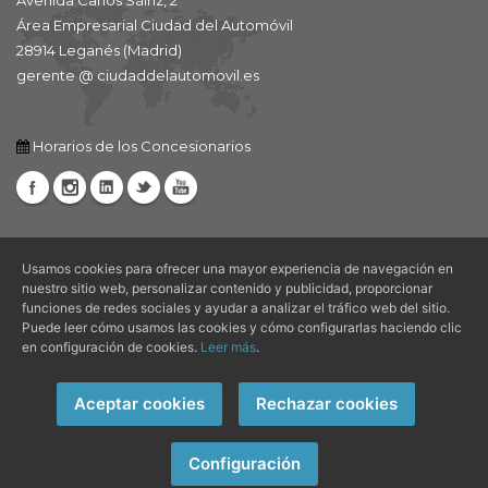
Área Empresarial Ciudad del Automóvil
28914 Leganés (Madrid)
gerente @ ciudaddelautomovil.es
Horarios de los Concesionarios
Usamos cookies para ofrecer una mayor experiencia de navegación en
nuestro sitio web, personalizar contenido y publicidad, proporcionar
funciones de redes sociales y ayudar a analizar el tráfico web del sitio.
Puede leer cómo usamos las cookies y cómo configurarlas haciendo clic
Avisos Legales |
Aviso Legal
|
Condiciones de Uso
|
Política de
en configuración de cookies.
Leer más
.
Privacidad
|
Política de Cookies
Aceptar cookies
Rechazar cookies
Copyright © 2026 Ciudad del Automóvil - Todos los derechos
reservados.
Configuración