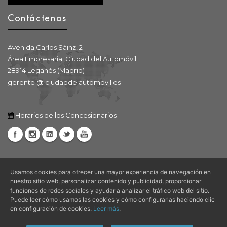
Contáctenos
Avenida Carlos Sáinz, 2
Área Empresarial Ciudad del Automóvil
28914 Leganés (Madrid)
gerente @ ciudaddelautomovil.es
Horarios de los Concesionarios
Usamos cookies para ofrecer una mayor experiencia de navegación en
nuestro sitio web, personalizar contenido y publicidad, proporcionar
funciones de redes sociales y ayudar a analizar el tráfico web del sitio.
Puede leer cómo usamos las cookies y cómo configurarlas haciendo clic
Avisos Legales |
Aviso Legal
|
Condiciones de Uso
|
Política de
en configuración de cookies.
Leer más
.
Privacidad
|
Política de Cookies