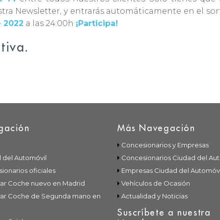
stra Newsletter, y entrarás automáticamente en el so
e 2022
a las 24:00h
¡Participa!
tiva.
gación
Más Navegación
Concesionarios y Empresas
 del Automóvil
Concesionarios Ciudad del Au
ionarios oficiales
Empresas Ciudad del Automóvi
r Coche nuevo en Madrid
Vehículos de Ocasión
ar Coche de Segunda mano en
Actualidad y Noticias
Suscríbete a nuestra