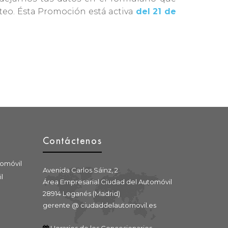
rteo. Ésta Promoción está activa
del 21 de
Contáctenos
tomóvil
Avenida Carlos Sáinz, 2
l
Área Empresarial Ciudad del Automóvil
28914 Leganés (Madrid)
gerente @ ciudaddelautomovil.es