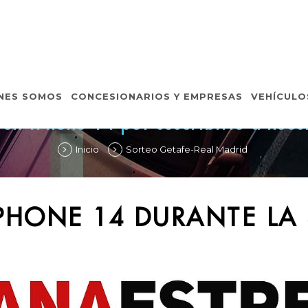
SORTEO IPHONE 14
NES SOMOS
CONCESIONARIOS Y EMPRESAS
VEHÍCULO
un iPhone 14 por suscribirte a nues
Inicio
Sorteo Getafe-Real Madrid
PHONE 14 DURANTE LA