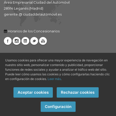
Área Empresarial Ciudad del Automóvil
28914 Leganés (Madrid)
gerente @ ciudaddelautomovil.es
Horarios de los Concesionarios
Usamos cookies para ofrecer una mayor experiencia de navegación en
nuestro sitio web, personalizar contenido y publicidad, proporcionar
funciones de redes sociales y ayudar a analizar el tráfico web del sitio.
Puede leer cómo usamos las cookies y cómo configurarlas haciendo clic
Avisos Legales |
Aviso Legal
|
Condiciones de Uso
|
Política de
en configuración de cookies.
Leer más
.
Privacidad
|
Política de Cookies
Aceptar cookies
Rechazar cookies
Copyright © 2026 Ciudad del Automóvil - Todos los derechos
reservados.
Configuración
Página web creada por
Alvasolution, SL