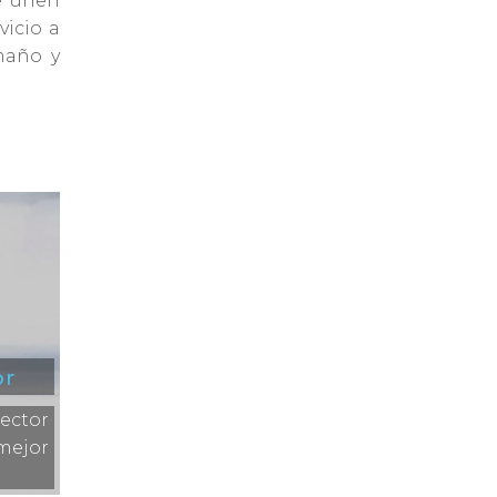
e unen
vicio a
maño y
or
ector
mejor