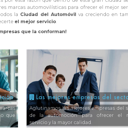
Es por esta razón que dentro de esta gran ciudad s
es marcas automovilísticas para ofrecer el mejor ser
 todos la
Ciudad del Automóvil
va creciendo en ta
recerte
el mejor servicio
.
empresas que la conforman!
oción
Las mejores empresas del sect
marcas
Aglutinamos las mejores empresas del s
lo que
de la automoción para ofrecer el 
servicio y la mayor calidad.