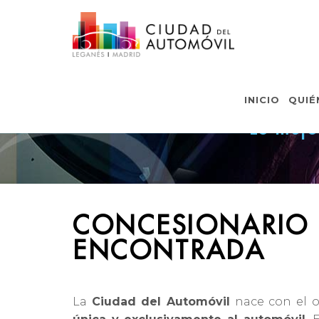
CON
INICIO
QUIÉ
Lo mejo
CONCESIONARIO
ENCONTRADA
La
Ciudad del Automóvil
nace con el ob