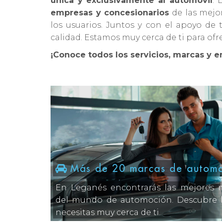
única y exclusivamente al automóvil
. 
empresas y concesionarios
de las mejor
los usuarios. Juntos y con el apoyo de
calidad. Estamos muy cerca de ti para of
¡Conoce todos los servicios, marcas y 
Más de 20 marcas de autom
En Leganés encontrarás las mejores 
del mundo de automoción. Descubre 
necesitas muy cerca de ti.