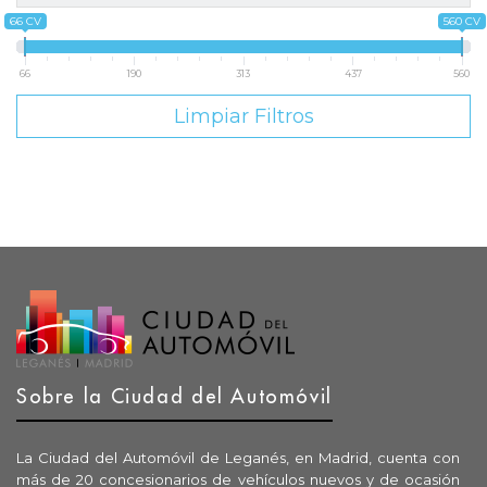
66 CV
560 CV
66
190
313
437
560
Limpiar Filtros
Sobre la Ciudad del Automóvil
La Ciudad del Automóvil de Leganés, en Madrid, cuenta con
más de 20 concesionarios de vehículos nuevos y de ocasión