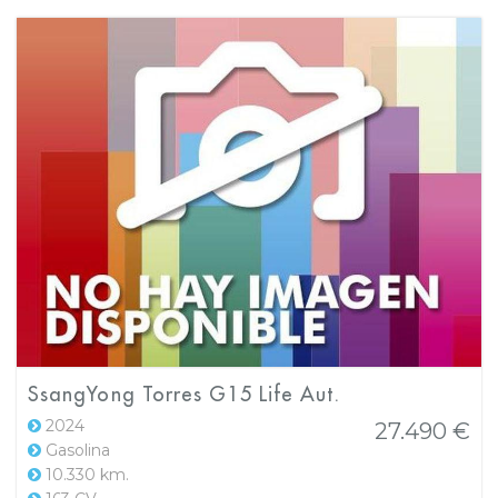
SsangYong Torres G15 Life Aut.
2024
27.490 €
Gasolina
10.330 km.