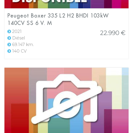
Peugeot Boxer 335 L2 H2 BHDI 103kW
140CV SS 6 V. M
2021
22.990 €
Diésel
69.147 km.
140 CV