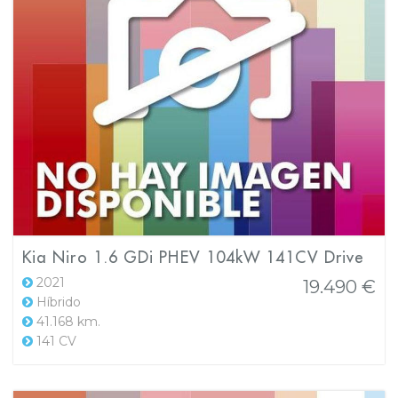
Kia Niro 1.6 GDi PHEV 104kW 141CV Drive
2021
19.490 €
Híbrido
41.168 km.
141 CV