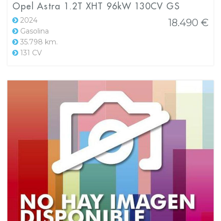
Opel Astra 1.2T XHT 96kW 130CV GS
2024
18.490 €
Gasolina
35.798 km.
131 CV