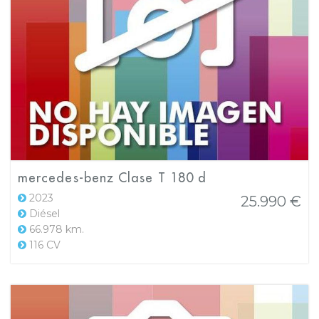
mercedes-benz Clase T 180 d
2023
25.990 €
Diésel
66.978 km.
116 CV