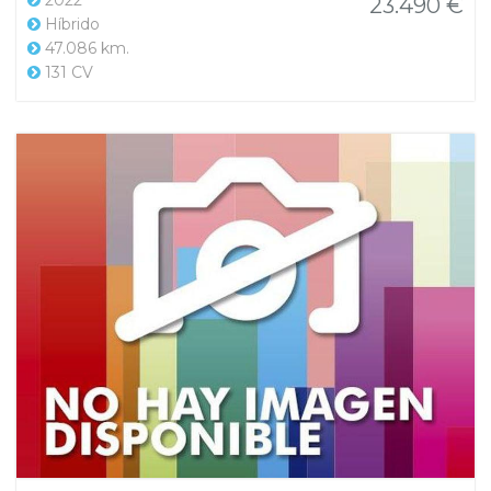
2022
23.490 €
Híbrido
47.086 km.
131 CV