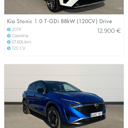
Kia Stonic 1.0 T-GDi 88kW (120CV) Drive
2019
12.900 €
Gasolina
57.656 km.
120 CV