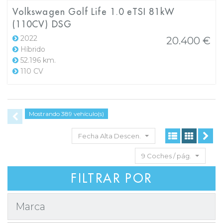
Volkswagen Golf Life 1.0 eTSI 81kW
(110CV) DSG
2022
20.400 €
Híbrido
52.196 km.
110 CV
Mostrando 389 vehículo(s)
Fecha Alta Descen.
9 Coches / pág.
FILTRAR POR
Marca