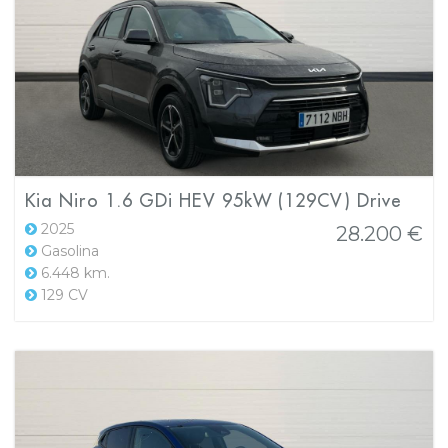
Kia Niro 1.6 GDi HEV 95kW (129CV) Drive
2025
28.200 €
Gasolina
6.448 km.
129 CV