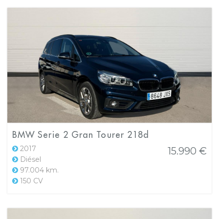
BMW Serie 2 Gran Tourer 218d
2017
15.990 €
Diésel
97.004 km.
150 CV