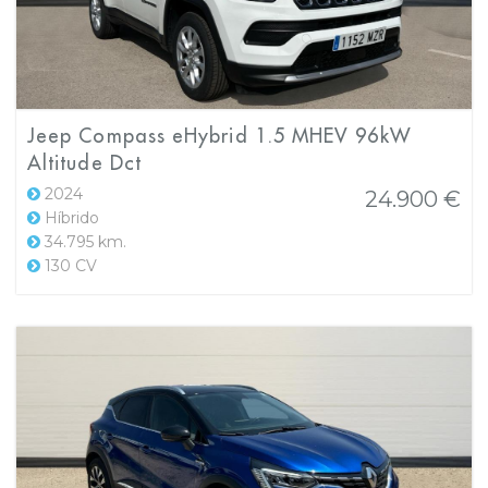
Jeep Compass eHybrid 1.5 MHEV 96kW
Altitude Dct
2024
24.900 €
Híbrido
34.795 km.
130 CV