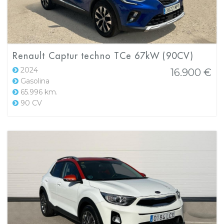
Renault Captur techno TCe 67kW (90CV)
2024
16.900 €
Gasolina
65.996 km.
90 CV