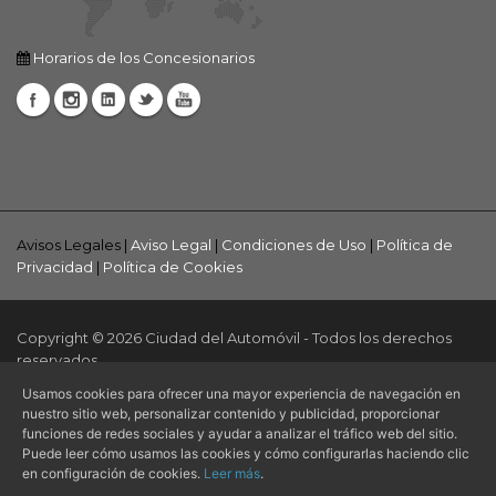
Horarios de los Concesionarios
Avisos Legales |
Aviso Legal
|
Condiciones de Uso
|
Política de
Privacidad
|
Política de Cookies
Copyright © 2026 Ciudad del Automóvil - Todos los derechos
reservados.
Usamos cookies para ofrecer una mayor experiencia de navegación en
Página web creada por
Alvasolution, SL
nuestro sitio web, personalizar contenido y publicidad, proporcionar
funciones de redes sociales y ayudar a analizar el tráfico web del sitio.
Puede leer cómo usamos las cookies y cómo configurarlas haciendo clic
en configuración de cookies.
Leer más
.