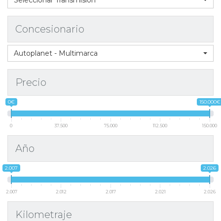
Concesionario
Autoplanet - Multimarca
Precio
0€
150.000€
0
37.500
75.000
112.500
150.000
Año
2.007
2.026
2.007
2.012
2.017
2.021
2.026
Kilometraje