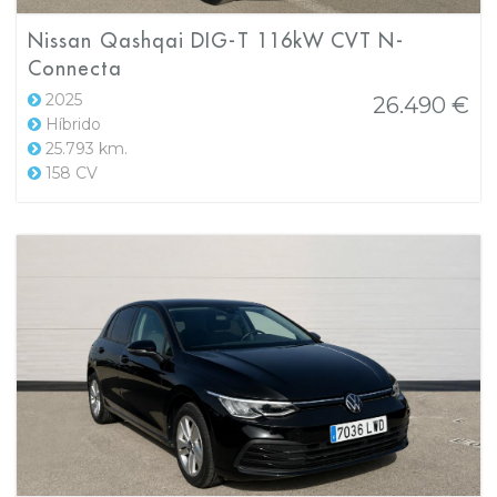
Nissan Qashqai DIG-T 116kW CVT N-
Connecta
2025
26.490 €
Híbrido
25.793 km.
158 CV