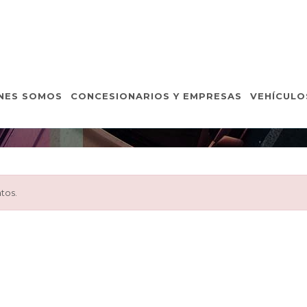
VEHÍCULOS DE OCASIÓ
NES SOMOS
CONCESIONARIOS Y EMPRESAS
VEHÍCULO
Inicio
Vehículos de Ocasión
Detalle Vehículo
tos.