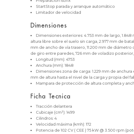
Preparación Isofix
StartStop parada y arranque automático
Limitador de velocidad
Dimensiones
Dimensiones exteriores: 4.753 mm de largo, 1.848
altura libre sobre el suelo sin carga, 2.977 mm de bata
mm de ancho de vía trasero, 11.200 mm de diámetro d
de giro entre paredes, 726 mm de voladizo posterior, 2.1
Longitud (mm): 4753
Anchura (mm): 1848
Dimensiones zona de carga: 1.229 mm de anchura e
mm de altura hasta el nivel de la carga y propia del f
Mampara de protección de altura completa y anc
Ficha Tecnica
Tracción delantera
Cubicaje (cm³): 1499
Cilindros: 4
Velocidad máxima (kmh): 172
Potencia de 102 CV ( CEE ) 75 kW @ 3.500 rpm (p