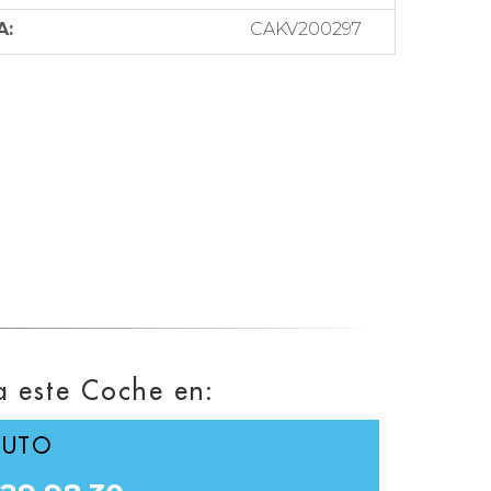
A:
CAKV200297
a este Coche en:
AUTO