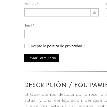
Nombre *
Email *
Acepto la
política de privacidad *
Enviar Formulario
DESCRIPCIÓN / EQUIPAM
El Opel Combo destaca por ofrecer un
actual y una configuración pensada
106.629 km, esta unidad equipa moto