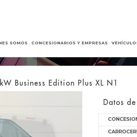
VEHÍCULOS DE OCASIÓ
NES SOMOS
CONCESIONARIOS Y EMPRESAS
VEHÍCULO
Inicio
Vehículos de Ocasión
Detalle Vehículo
kW Business Edition Plus XL N1
Datos de
CONCESION
CARROCERÍ