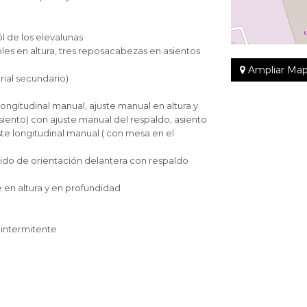
l de los elevalunas
es en altura, tres reposacabezas en asientos
Ampliar Ma
erial secundario)
longitudinal manual, ajuste manual en altura y
siento) con ajuste manual del respaldo, asiento
te longitudinal manual ( con mesa en el
tido de orientación delantera con respaldo
e en altura y en profundidad
a intermitente