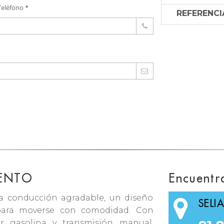
Teléfono *
REFERENCI
IENTO
Encuentr
a conducción agradable, un diseño
SELI
 para moverse con comodidad. Con
r gasolina y transmisión manual,