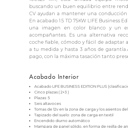
buscando un buen equilibrio entre rend
CV ayudan a mantener una conducción ág
En acabado 1.5 TD 75KW LIFE Business Edi
una imagen en color blanco y un en
acompañantes. Es una alternativa rec
coche fiable, cómodo y fácil de adaptar 
a tu medida y hasta 3 años de garantí
pago, con la máxima tasación tanto pres
Acabado Interior
Acabado LIFE BUSINESS EDITION PLUS (clasificaci
Cinco plazas ( 2+3 )
Plazas: 5
Seis altavoces
Tomas de 12v en la zona de carga y los asientos de
Tapizado del suelo: zona de carga en textil
Encendido diurno automático
Mampara de panel sólido, en forma de rejilla de a