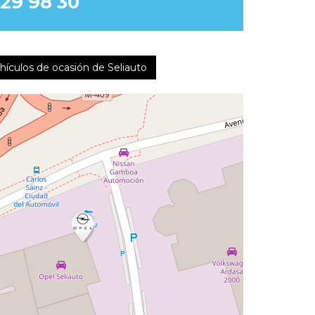
829 98 30
ículos de ocasión de Seliauto