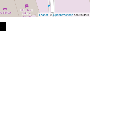
Leaflet
| ©
OpenStreetMap
contributors
pa