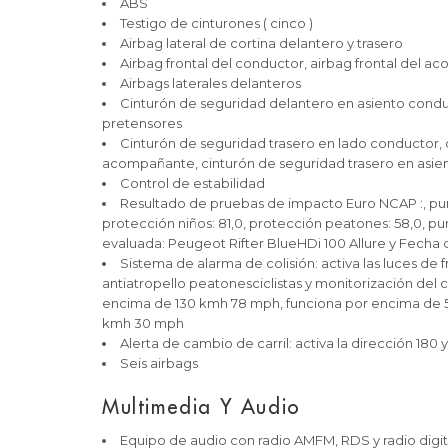
ABS
Testigo de cinturones ( cinco )
Airbag lateral de cortina delantero y trasero
Airbag frontal del conductor, airbag frontal del
Airbags laterales delanteros
Cinturón de seguridad delantero en asiento condu
pretensores
Cinturón de seguridad trasero en lado conductor, 
acompañante, cinturón de seguridad trasero en asien
Control de estabilidad
Resultado de pruebas de impacto Euro NCAP :, puntu
protección niños: 81,0, protección peatones: 58,0, pu
evaluada: Peugeot Rifter BlueHDi 100 Allure y Fecha de
Sistema de alarma de colisión: activa las luces de 
antiatropello peatonesciclistas y monitorización del c
encima de 130 kmh 78 mph, funciona por encima de 
kmh 30 mph
Alerta de cambio de carril: activa la dirección 180 y 
Seis airbags
Multimedia Y Audio
Equipo de audio con radio AMFM, RDS y radio digit