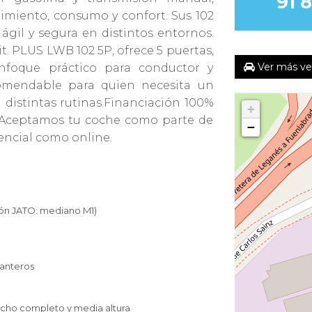
91 
imiento, consumo y confort. Sus 102
il y segura en distintos entornos.
t. PLUS LWB 102 5P, ofrece 5 puertas,
Ver más veh
foque práctico para conductor y
omendable para quien necesita un
a distintas rutinas.Financiación 100%
+
a.Aceptamos tu coche como parte de
−
encial como online.
ón JATO: mediano M1)
lanteros
ncho completo y media altura