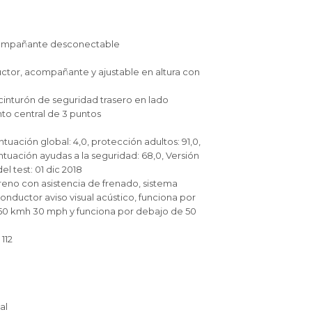
 acompañante desconectable
ctor, acompañante y ajustable en altura con
cinturón de seguridad trasero en lado
to central de 3 puntos
ación global: 4,0, protección adultos: 91,0,
ntuación ayudas a la seguridad: 68,0, Versión
l test: 01 dic 2018
freno con asistencia de frenado, sistema
onductor aviso visual acústico, funciona por
50 kmh 30 mph y funciona por debajo de 50
112
al