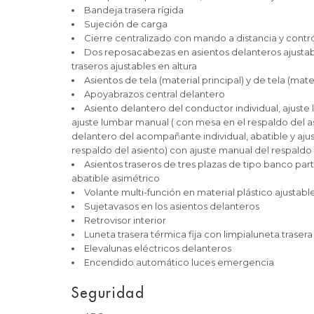
Bandeja trasera rígida
Sujeción de carga
Cierre centralizado con mando a distancia y contró
Dos reposacabezas en asientos delanteros ajustabl
traseros ajustables en altura
Asientos de tela (material principal) y de tela (mat
Apoyabrazos central delantero
Asiento delantero del conductor individual, ajuste 
ajuste lumbar manual ( con mesa en el respaldo del a
delantero del acompañante individual, abatible y ajus
respaldo del asiento) con ajuste manual del respaldo
Asientos traseros de tres plazas de tipo banco par
abatible asimétrico
Volante multi-función en material plástico ajustabl
Sujetavasos en los asientos delanteros
Retrovisor interior
Luneta trasera térmica fija con limpialuneta traser
Elevalunas eléctricos delanteros
Encendido automático luces emergencia
Seguridad