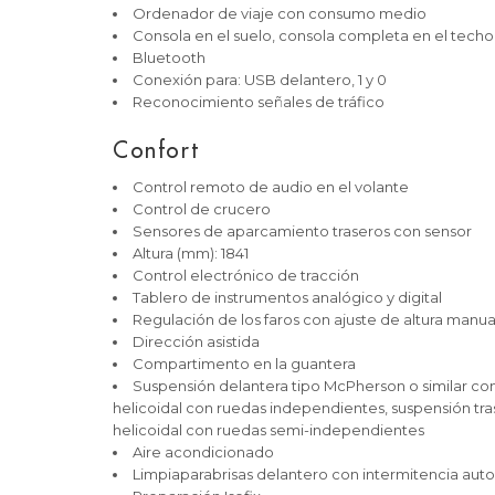
Ordenador de viaje con consumo medio
Consola en el suelo, consola completa en el techo
Bluetooth
Conexión para: USB delantero, 1 y 0
Reconocimiento señales de tráfico
Confort
Control remoto de audio en el volante
Control de crucero
Sensores de aparcamiento traseros con sensor
Altura (mm): 1841
Control electrónico de tracción
Tablero de instrumentos analógico y digital
Regulación de los faros con ajuste de altura manua
Dirección asistida
Compartimento en la guantera
Suspensión delantera tipo McPherson o similar co
helicoidal con ruedas independientes, suspensión tra
helicoidal con ruedas semi-independientes
Aire acondicionado
Limpiaparabrisas delantero con intermitencia autom