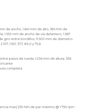
 mm de ancho, 1.841 mm de alto, 185 mm de
lla, 1.553 mm de ancho de vía delantero, 1.567
e giro entre bordillos, 11.500 mm de diámetro
07, 1.921, 37,7, 83,0 y 75,6
ntre pasos de rueda, 1.236 mm de altura, 556
abricante
hura completa
otencia max) 250 Nm de par máximo @ 1.750 rpm