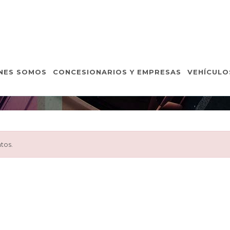
VEHÍCULOS DE OCASIÓ
NES SOMOS
CONCESIONARIOS Y EMPRESAS
VEHÍCULO
Inicio
Vehículos de Ocasión
Detalle Vehículo
tos.