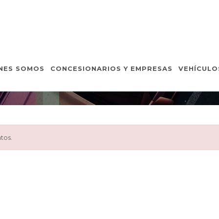
VEHÍCULOS DE OCASIÓ
NES SOMOS
CONCESIONARIOS Y EMPRESAS
VEHÍCULO
Inicio
Vehículos de Ocasión
Detalle Vehículo
tos.