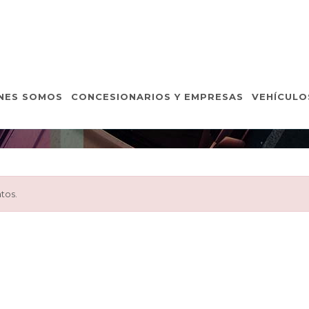
VEHÍCULOS DE OCASIÓ
NES SOMOS
CONCESIONARIOS Y EMPRESAS
VEHÍCULO
Inicio
Vehículos de Ocasión
Detalle Vehículo
tos.