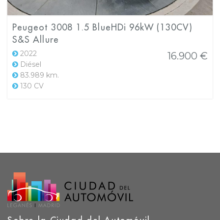
Peugeot 3008 1.5 BlueHDi 96kW (130CV)
S&S Allure
2022
16.900 €
Diésel
83.989 km.
130 CV