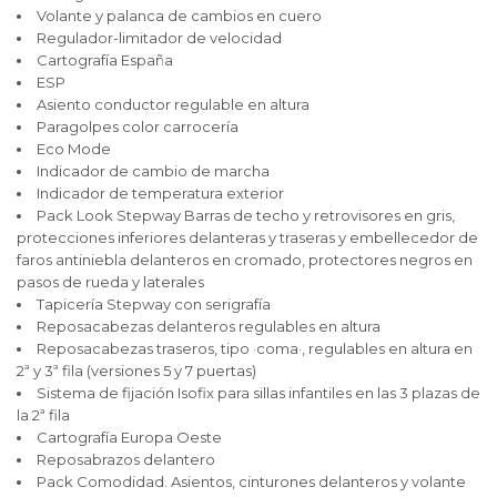
Volante y palanca de cambios en cuero
Regulador-limitador de velocidad
Cartografía España
ESP
Asiento conductor regulable en altura
Paragolpes color carrocería
Eco Mode
Indicador de cambio de marcha
Indicador de temperatura exterior
Pack Look Stepway Barras de techo y retrovisores en gris,
protecciones inferiores delanteras y traseras y embellecedor de
faros antiniebla delanteros en cromado, protectores negros en
pasos de rueda y laterales
Tapicería Stepway con serigrafía
Reposacabezas delanteros regulables en altura
Reposacabezas traseros, tipo ·coma·, regulables en altura en
2ª y 3ª fila (versiones 5 y 7 puertas)
Sistema de fijación Isofix para sillas infantiles en las 3 plazas de
la 2ª fila
Cartografía Europa Oeste
Reposabrazos delantero
Pack Comodidad. Asientos, cinturones delanteros y volante