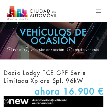
Togg
navig
VEHÍCULOS DE
OCASIÓN
Inicio
Vehículos de Ocasión
Detalle Vehículo
Dacia Lodgy TCE GPF Serie
Limitada Xplore 5pl. 96kW
ahora 16.900 €