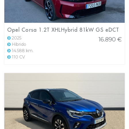
Opel Corsa 1.2T XHLHybrid 81kW GS eDCT
2025
16.890 €
Híbrido
14.588 km.
110 CV