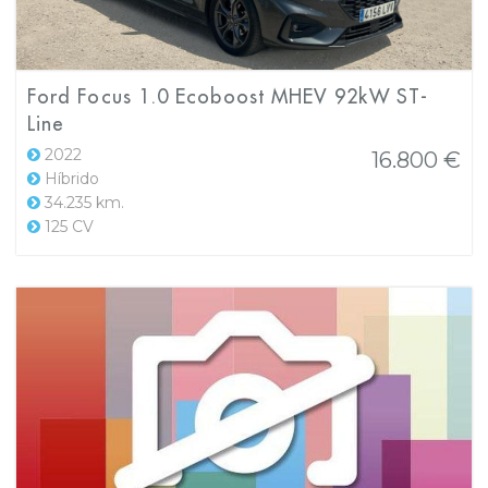
Ford Focus 1.0 Ecoboost MHEV 92kW ST-
Line
2022
16.800 €
Híbrido
34.235 km.
125 CV