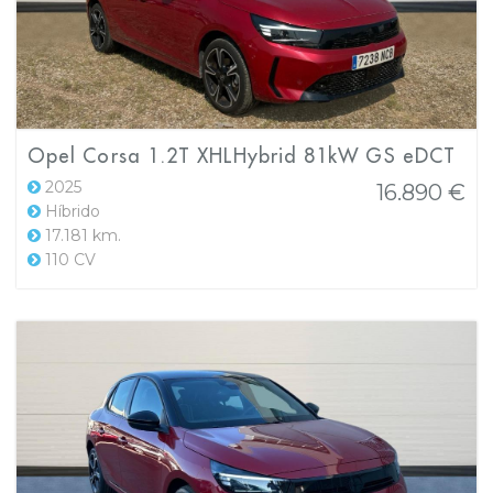
Opel Corsa 1.2T XHLHybrid 81kW GS eDCT
2025
16.890 €
Híbrido
17.181 km.
110 CV