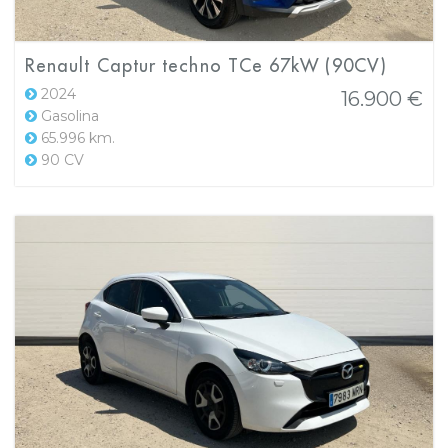
Renault Captur techno TCe 67kW (90CV)
2024
16.900 €
Gasolina
65.996 km.
90 CV