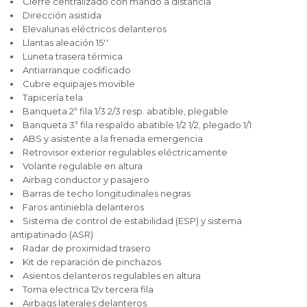
Cierre centralizado con mando a distancia
Dirección asistida
Elevalunas eléctricos delanteros
Llantas aleación 15''
Luneta trasera térmica
Antiarranque codificado
Cubre equipajes movible
Tapicería tela
Banqueta 2ª fila 1/3 2/3 resp. abatible, plegable
Banqueta 3ª fila respaldo abatible 1/2 1/2, plegado 1/1
ABS y asistente a la frenada emergencia
Retrovisor exterior regulables eléctricamente
Volante regulable en altura
Airbag conductor y pasajero
Barras de techo longitudinales negras
Faros antiniebla delanteros
Sistema de control de estabilidad (ESP) y sistema
antipatinado (ASR)
Radar de proximidad trasero
Kit de reparación de pinchazos
Asientos delanteros regulables en altura
Toma electrica 12v tercera fila
Airbags laterales delanteros