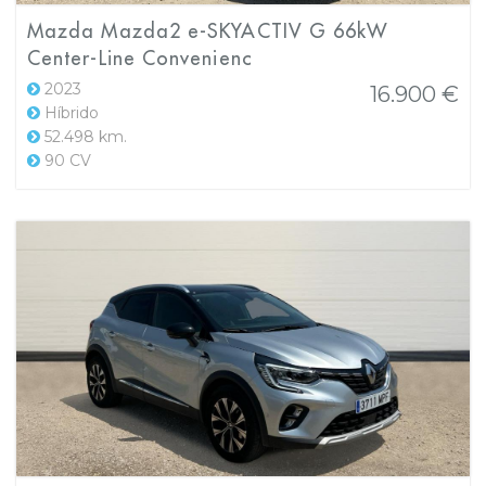
Mazda Mazda2 e-SKYACTIV G 66kW
Center-Line Convenienc
2023
16.900 €
Híbrido
52.498 km.
90 CV