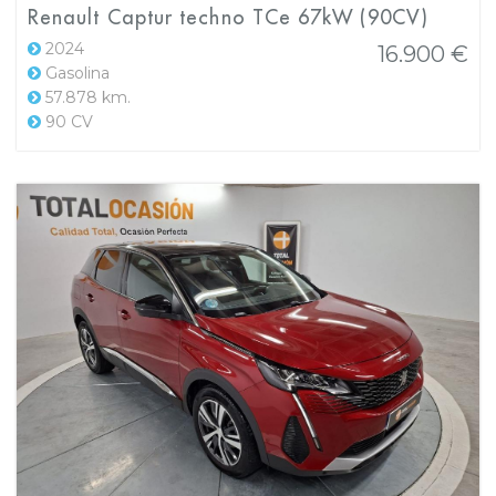
Renault Captur techno TCe 67kW (90CV)
2024
16.900 €
Gasolina
57.878 km.
90 CV