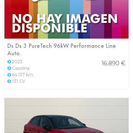
Ds Ds 3 PureTech 96kW Performance Line
Auto.
2023
16.890 €
Gasolina
64.137 km.
131 CV