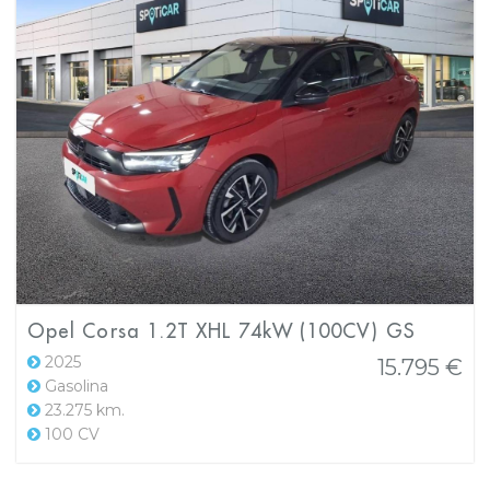
Opel Corsa 1.2T XHL 74kW (100CV) GS
2025
15.795 €
Gasolina
23.275 km.
100 CV