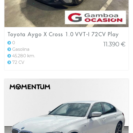
Toyota Aygo X Cross 1.0 VVT-I 72CV Play
0
11.390 €
Gasolina
45.280 km.
72 CV