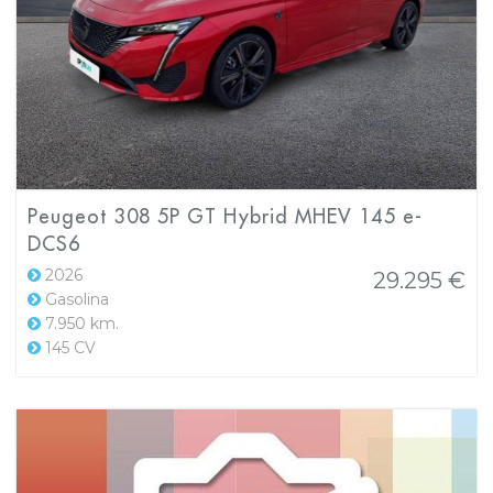
Peugeot 308 5P GT Hybrid MHEV 145 e-
DCS6
2026
29.295 €
Gasolina
7.950 km.
145 CV