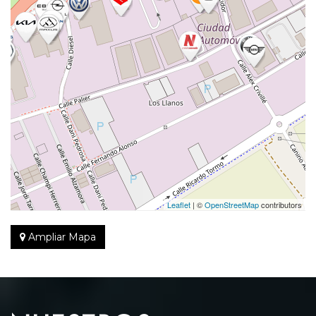
Leaflet
| ©
OpenStreetMap
contributors
Ampliar Mapa