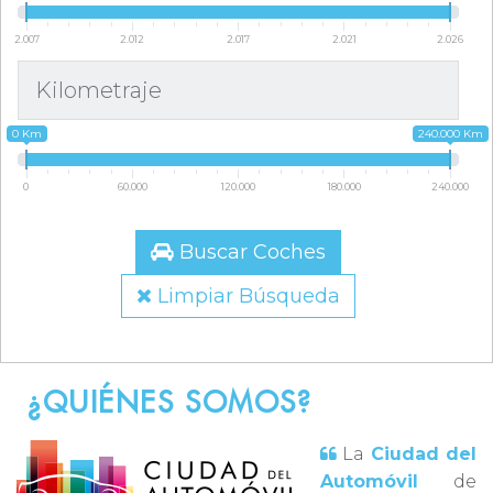
2.007
2.012
2.017
2.021
2.026
Kilometraje
0 Km
240.000 Km
0
60.000
120.000
180.000
240.000
Buscar Coches
Limpiar Búsqueda
¿QUIÉNES SOMOS?
La
Ciudad del
Automóvil
de