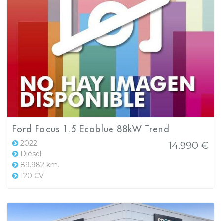
Ford Focus 1.5 Ecoblue 88kW Trend
2022
14.990 €
Diésel
89.982 km.
120 CV