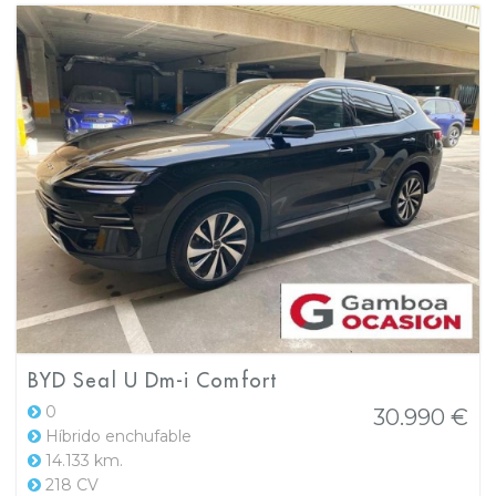
BYD Seal U Dm-i Comfort
0
30.990 €
Híbrido enchufable
14.133 km.
218 CV